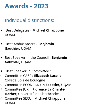
Awards - 2023
Individual distinctions:
Best Delegates -
Michael Chiappone
,
UQÀM
Best Ambassadors -
Benjamin
Gauthier,
UQÀM
Best Speaker in the Council :
Benjamin
Gauthier,
UQÀM
Best Speaker in Committee :
Committee CAEP :
Élizabeth Lacelle
,
Collège Bois de Boulogne
Committee ECON :
Lubin Sabatier,
UQÀM
Committee JURI :
Florence La Charité-
Harbec
, Université de Sherbrooke
Committee SECU : Michael Chiappone,
UQÀM