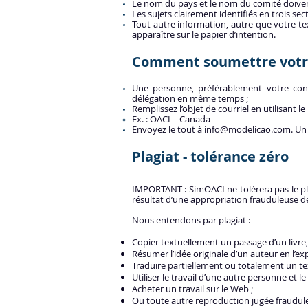
Le nom du pays et le nom du comité doiven
Les sujets clairement identifiés en trois sec
Tout autre information, autre que votre tex
apparaître sur le papier d’intention.
Comment soumettre votre
Une personne, préférablement votre conse
délégation en même temps ;
Remplissez l’objet de courriel en utilisant l
Ex. : OACI – Canada
Envoyez le tout à
info@modelicao.com
. Un
Plagiat - tolérance zéro
IMPORTANT : SimOACI ne tolérera pas le plagi
résultat d’une appropriation frauduleuse de
Nous entendons par plagiat :
Copier textuellement un passage d’un livre
Résumer l’idée originale d’un auteur en l’e
Traduire partiellement ou totalement un t
Utiliser le travail d’une autre personne et
Acheter un travail sur le Web ;
Ou toute autre reproduction jugée fraudule