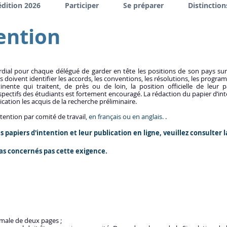
édition 2026
Participer
Se préparer
Distinction
ention
ordial pour chaque délégué de garder en tête les positions de son pays sur 
s doivent identifier les accords, les conventions, les résolutions, les program
nente qui traitent, de près ou de loin, la position officielle de leur p
ectifs des étudiants est fortement encouragé. La rédaction du papier d’inte
ation les acquis de la recherche préliminaire.
ntention par comité de travail
, en français ou en anglais.
.
s papiers d'intention et leur publication en ligne, veuillez consulter 
as concernés pas cette exigence.
male de deux pages ;