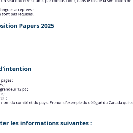
t un seul doit être soumis par comité. Donc, dans le cas de la Simulation de 
 langues acceptées ;
e sont pas requises.
osition Papers 2025
d’intention
 pages ;
s ;
grandeur 12 pt ;
e ;
DF ;
e nom du comité et du pays. Prenons l’exemple du délégué du Canada qui est
er les informations suivantes :