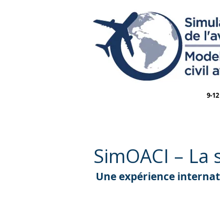
9-12
SimOACI – La s
Une expérience internati