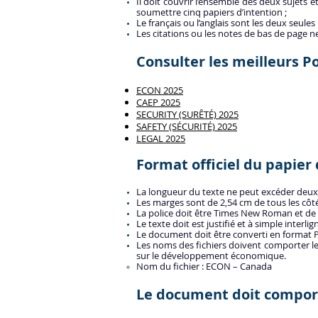
Il doit couvrir l’ensemble des deux sujets e
soumettre cinq papiers d’intention ;
Le français ou l’anglais sont les deux seules
Les citations ou les notes de bas de page n
Consulter les meilleurs P
ECON 2025
CAEP 2025
SECURITY (SURÊTÉ) 2025
SAFETY (SÉCURITÉ) 2025
LEGAL 2025
Format officiel du papier 
La longueur du texte ne peut excéder deux
Les marges sont de 2,54 cm de tous les côté
La police doit être Times New Roman et de 
Le texte doit est justifié et à simple interlign
Le document doit être converti en format P
Les noms des fichiers doivent comporter l
sur le développement économique.
Nom du fichier : ECON – Canada
Le document doit comport