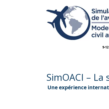
9-12
SimOACI – La s
Une expérience internati