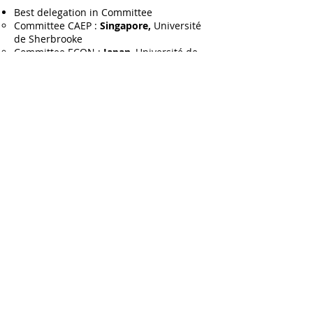
Best delegation in Committee
Committee CAEP :
Singapore,
Université
de Sherbrooke
Committee ECON :
Japan
, Université de
Montréal
Committee SECU :
Germany,
Université
de Montréal
Committee JURI :
Japan
, Université de
Montréal
Committee SAFE :
Japan
, Université de
Montréal
Contact
Home
info@modelicao.com
Partners
SimOACI - SQDI
CP 8888, succ. centre-ville
Contact us
Montréal (H3C 3P8) Canada